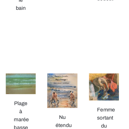
bain
Plage
Femme
à
Nu
sortant
marée
étendu
du
basse