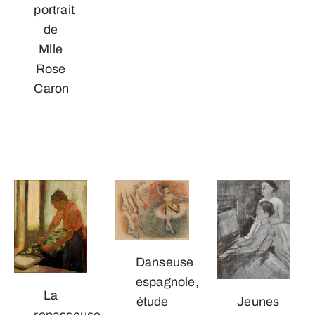
portrait
de
Mlle
Rose
Caron
Danseuse
espagnole,
La
étude
Jeunes
repasseuse