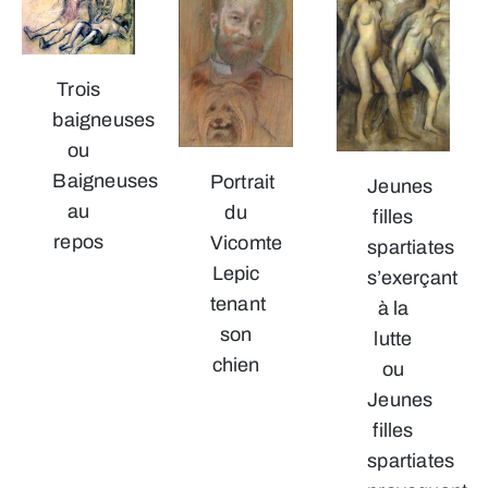
Trois
baigneuses
ou
Baigneuses
Portrait
Jeunes
au
du
filles
repos
Vicomte
spartiates
Lepic
s’exerçant
tenant
à la
son
lutte
chien
ou
Jeunes
filles
spartiates