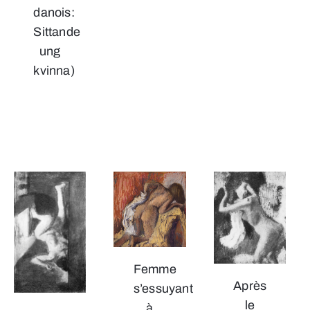
danois:
Sittande
ung
kvinna)
Femme
Après
s’essuyant
le
à