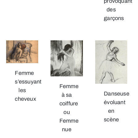
provoquant
des
garçons
Femme
s’essuyant
Femme
les
Danseuse
à sa
cheveux
évoluant
coiffure
en
ou
scène
Femme
nue