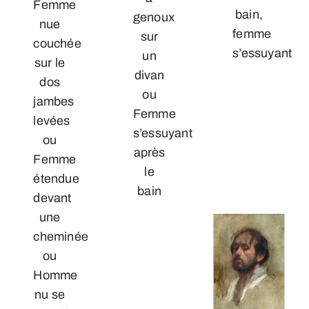
Femme
bain,
genoux
nue
femme
sur
couchée
s’essuyant
un
sur le
divan
dos
ou
jambes
Femme
levées
s’essuyant
ou
après
Femme
le
étendue
bain
devant
une
cheminée
ou
Homme
nu se