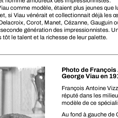
 cet homme amoureux des impressionnistes.
s Viau comme modèle, étaient plus jeunes que l
et, si Viau vénérait et collectionnait déjà le
Delacroix, Corot, Manet, Cézanne, Gauguin ou 
a seconde génération des impressionnistes. Un
tôt le talent et la richesse de leur palette.
Photo de François 
George Viau en 19
François Antoine Viz
réputé dans les milieu
modèle de ce spéciali
Au fond à gauche de 