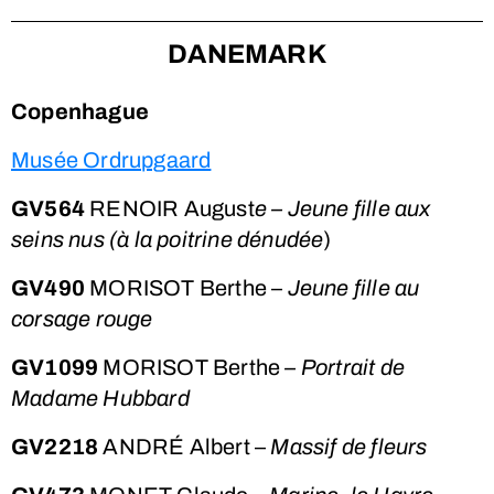
DANEMARK
Copenhague
Musée Ordrupgaard
GV564
RENOIR August
e – Jeune fille aux
seins nus (à la poitrine dénudée
)
GV490
MORISOT Berthe –
Jeune fille au
corsage rouge
GV1099
MORISOT Berthe
– Portrait de
Madame Hubbard
GV2218
ANDRÉ Albert –
Massif de fleurs