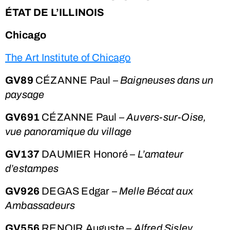
ÉTAT DE L’ILLINOIS
Chicago
The Art Institute of Chicago
GV89
CÉZANNE Paul –
Baigneuses dans un
paysage
GV691
CÉZANNE Paul –
Auvers-sur-Oise,
vue panoramique du village
GV137
DAUMIER Honoré –
L’amateur
d’estampes
GV926
DEGAS Edgar –
Melle Bécat aux
Ambassadeurs
GV556
RENOIR Auguste –
Alfred Sisley