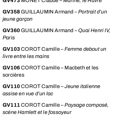
GV473
MONET Claude –
Marine, le Havre
GV358
GUILLAUMIN Armand –
Portrait d’un
jeune garçon
GV360
GUILLAUMIN Armand –
Quai Henri IV,
Paris
GV103
COROT Camille –
Femme debout un
livre entre les mains
GV106
COROT Camille – Macbeth et les
sorcières
GV110
COROT Camille –
Jeune italienne
assise en vue d’un lac
GV111
COROT Camille –
Paysage composé,
scène Hamlett et le fossoyeur