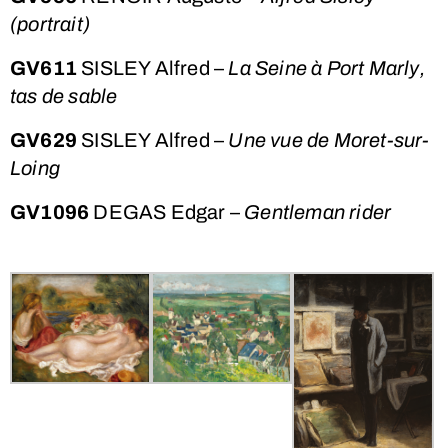
(portrait)
GV611
SISLEY Alfred –
La Seine à Port Marly,
tas de sable
GV629
SISLEY Alfred –
Une vue de Moret-sur-
Loing
GV1096
DEGAS Edgar –
Gentleman rider