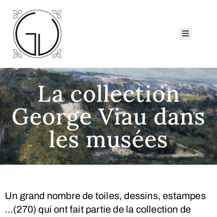
ccueil
eorge
iau
atalogues
La collection
ollection
George Viau dans
ui
sommes-
les musées
ous ?
Nous
ontacter
Un grand nombre de toiles, dessins, estampes
…(270) qui ont fait partie de la collection de