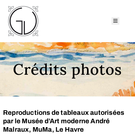
ccueil
eorge
iau
atalogues
ollection
Crédits photos
ui
sommes-
ous ?
Nous
ontacter
Reproductions de tableaux autorisées
par le Musée d’Art moderne André
Malraux, MuMa, Le Havre