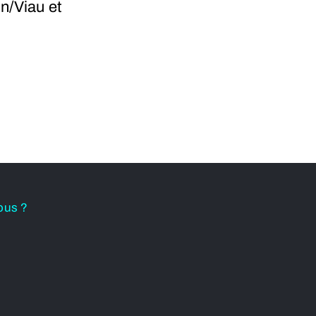
on/Viau et
ous ?