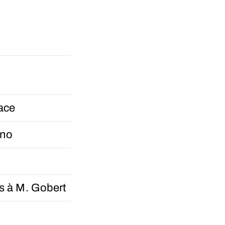
ace
ano
s à M. Gobert