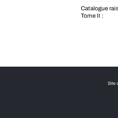
Catalogue rai
Tome II :
Site 