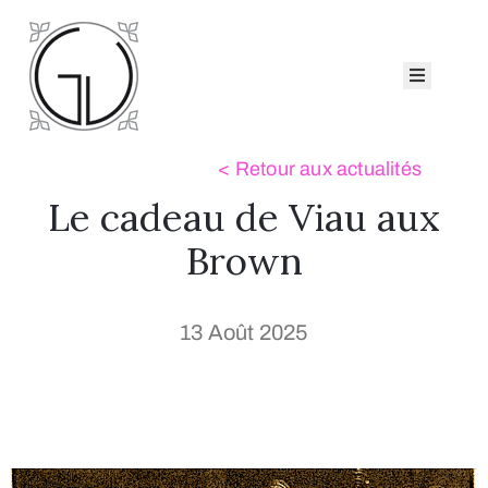
ccueil
eorge
iau
atalogues
Le cadeau de Viau aux
ollection
ui
Brown
sommes-
ous ?
13 Août 2025
Nous
ontacter