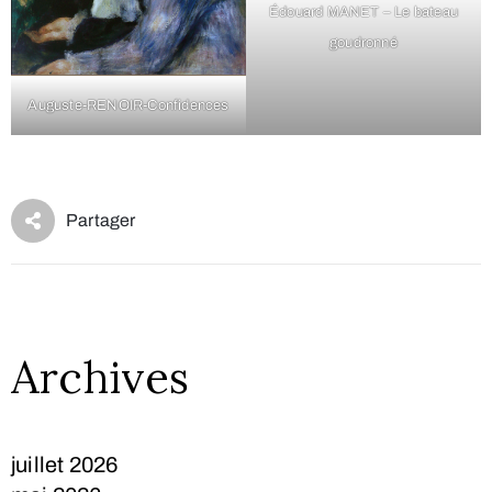
Édouard MANET – Le bateau
goudronné
Auguste-RENOIR-Confidences
Archives
juillet 2026