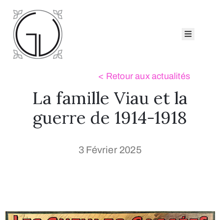
ccueil
eorge
iau
atalogues
La famille Viau et la
ollection
ui
guerre de 1914-1918
sommes-
ous ?
3 Février 2025
Nous
ontacter