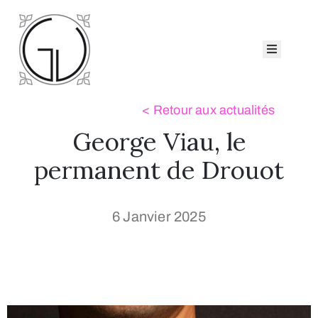
ccueil
eorge
iau
atalogues
George Viau, le
ollection
ui
permanent de Drouot
sommes-
ous ?
6 Janvier 2025
Nous
ontacter