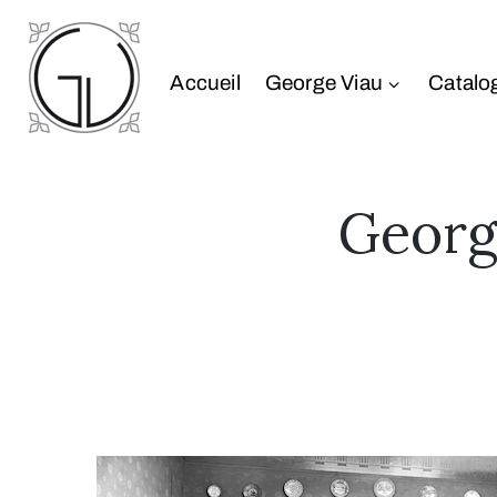
Accueil
George Viau
Catalo
George