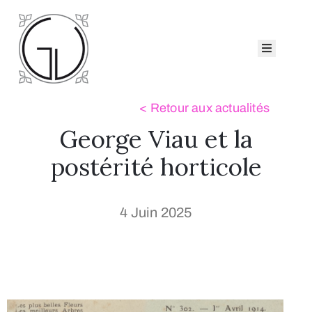
ccueil
eorge
iau
atalogues
George Viau et la
ollection
ui
postérité horticole
sommes-
ous ?
4 Juin 2025
Nous
ontacter