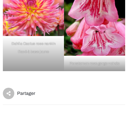
Dahlia Cactus rose nankin
lilacé à base jaune
Penstemon rose gorge veinée