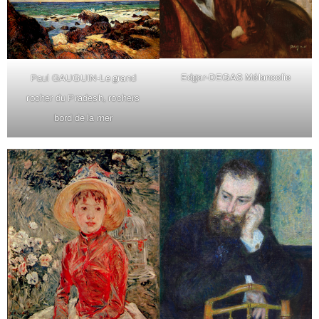
Edgar-DEGAS Mélancolie
Paul GAUGUIN-Le grand
rocher du Pradesh, rochers
bord de la mer