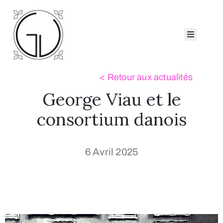
ccueil
eorge
iau
atalogues
George Viau et le
ollection
ui
consortium danois
sommes-
ous ?
6 Avril 2025
Nous
ontacter