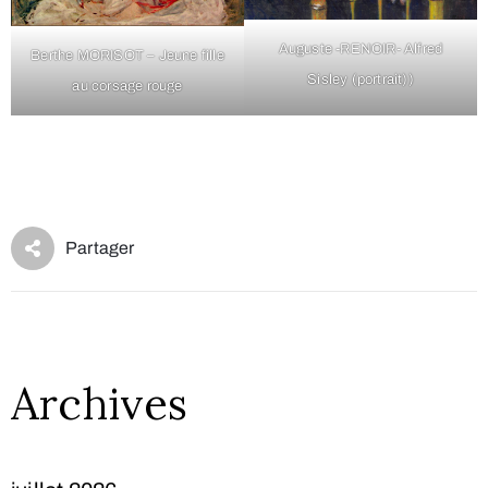
Auguste -RENOIR- Alfred
Berthe MORISOT – Jeune fille
Sisley (portrait))
au corsage rouge
Archives