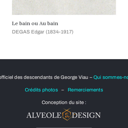
Le bain ou Au bain
DEGAS Edgar (1834-1917)
officiel des descendants de George Viau –
Qui sommes-n
Crédits photos
–
Remerciements
Conception du site :