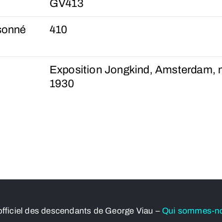
GV413
sonné
410
Exposition Jongkind, Amsterdam, m
1930
officiel des descendants de George Viau –
Qui sommes-n