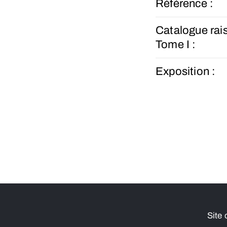
Référence :
Catalogue rai
Tome I :
Exposition :
Site 