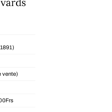
evards
1891)
e vente)
000Frs