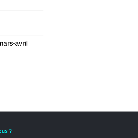
ars-avril
ous ?