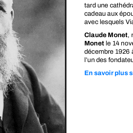
tard une cathédra
cadeau aux épou
avec lesquels Vi
Claude Monet
,
Monet
le
14 nov
décembre 1926
à
l’un des fondate
En savoir plus s