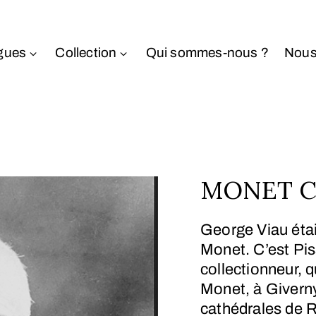
gues
Collection
Qui sommes-nous ?
Nous
MONET Cl
George Viau était
Monet. C’est Pis
collectionneur, 
Monet, à Giverny
cathédrales de R