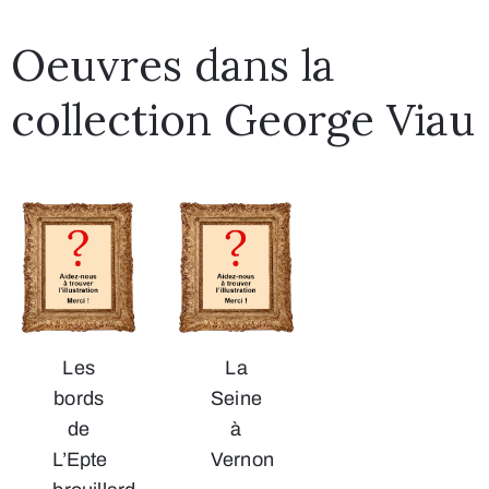
Oeuvres dans la
collection George Viau
Les
La
bords
Seine
de
à
L’Epte
Vernon