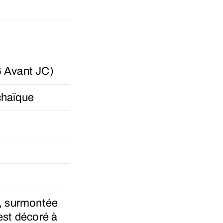
 Avant JC)
chaïque
e, surmontée
est décoré à