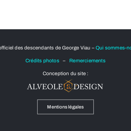
officiel des descendants de George Viau –
Qui sommes-n
Crédits photos
–
Remerciements
Conception du site :
Mentions légales