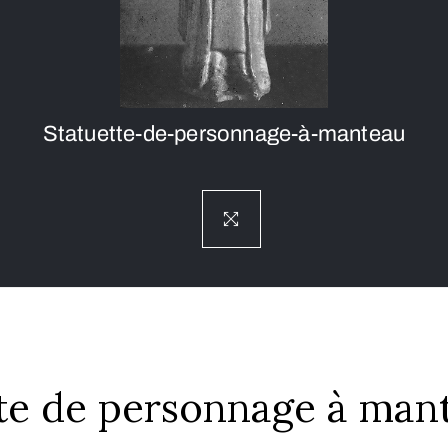
Statuette-de-personnage-à-manteau
te de personnage à man