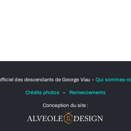
officiel des descendants de George Viau –
Qui sommes-n
Crédits photos
–
Remerciements
Conception du site :