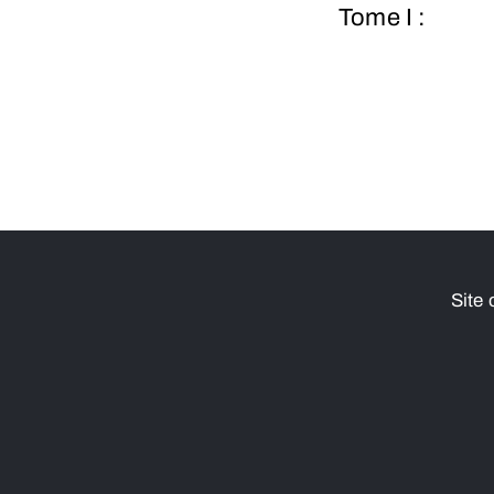
Tome I :
Site 