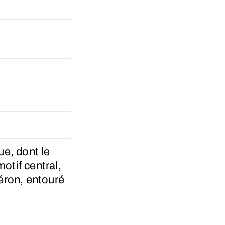
e, dont le
otif central,
héron, entouré