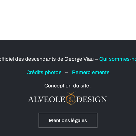
officiel des descendants de George Viau –
Qui sommes-n
Crédits photos
–
Remerciements
Conception du site :
Mentions légales