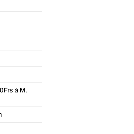
0Frs à M.
n