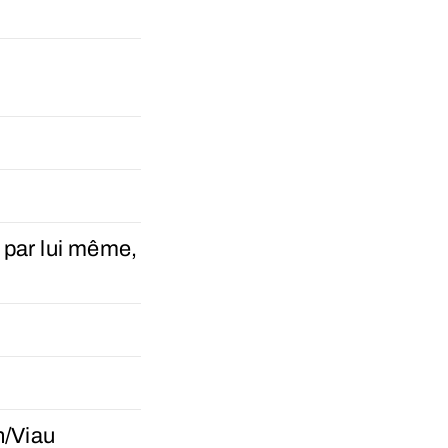
t par lui même,
n/Viau