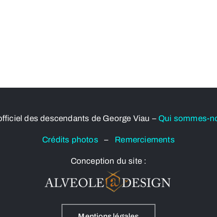
officiel des descendants de George Viau –
Qui sommes-n
Crédits photos
–
Remerciements
Conception du site :
Mentions légales