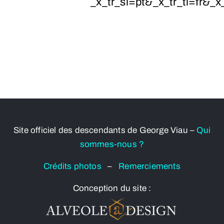
_x_tr_sl=pt&_x_tr_tl=fr&_x
Site officiel des descendants de George Viau –
Qui
sommes-nous ?
Crédits photos
–
Remerciements
Conception du site :