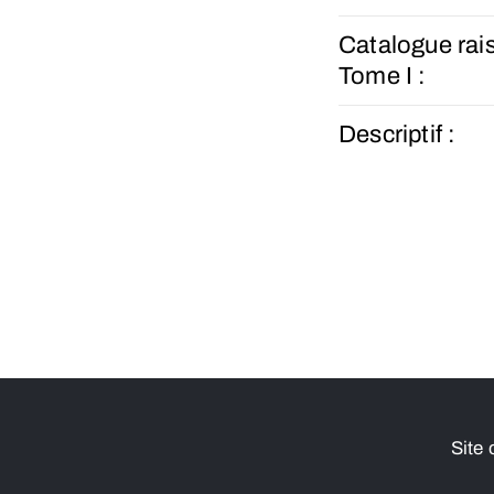
Catalogue rai
Tome I :
Descriptif :
Site 