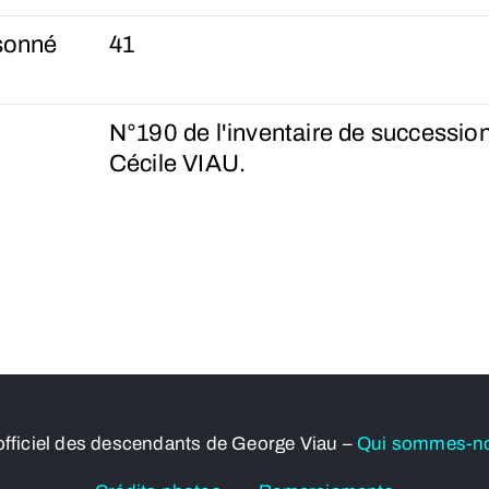
sonné
41
N°190 de l'inventaire de successio
Cécile VIAU.
officiel des descendants de George Viau –
Qui sommes-n