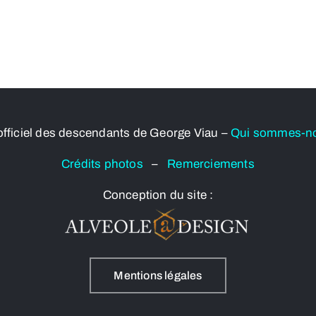
officiel des descendants de George Viau –
Qui sommes-n
Crédits photos
–
Remerciements
Conception du site :
Mentions légales