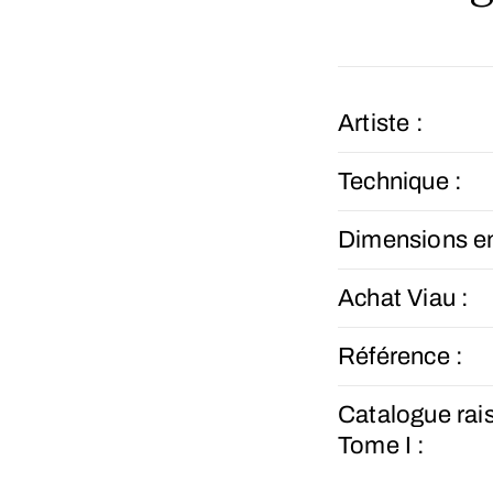
Artiste :
Technique :
Dimensions e
Achat Viau :
Référence :
Catalogue rai
Tome I :