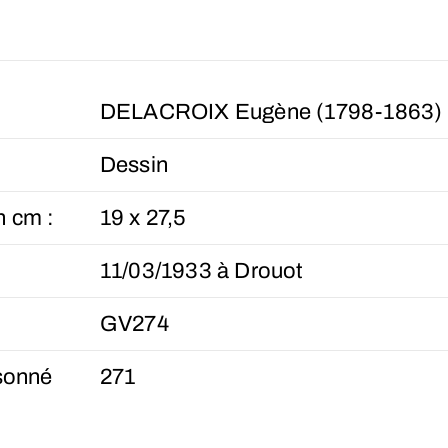
DELACROIX Eugène (1798-1863)
Dessin
n cm :
19 x 27,5
11/03/1933 à Drouot
GV274
sonné
271