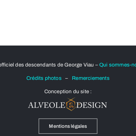
officiel des descendants de George Viau –
Qui sommes-n
Crédits photos
–
Remerciements
Conception du site :
Mentions légales