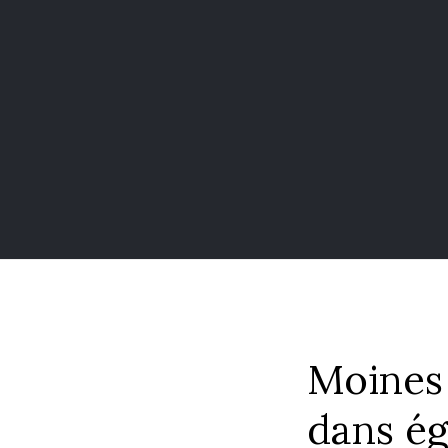
Moines 
dans ég