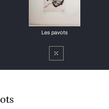
Les pavots
ots