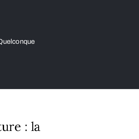
 Quelconque
ure : la