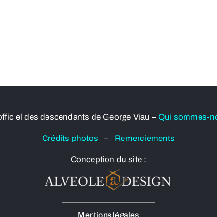
officiel des descendants de George Viau –
Qui sommes-n
Crédits photos
–
Remerciements
Conception du site :
Mentions légales