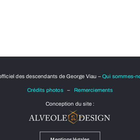
officiel des descendants de George Viau –
Qui sommes-n
Crédits photos
–
Remerciements
Conception du site :
Mentions légales