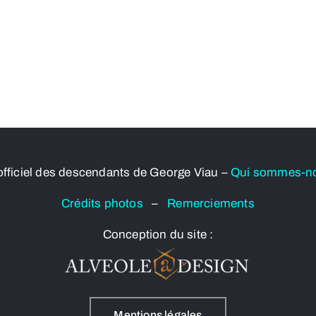
officiel des descendants de George Viau –
Qui sommes-n
Crédits photos
–
Remerciements
Conception du site :
Mentions légales