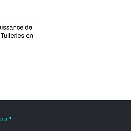
aissance de
Tuileries en
ous ?