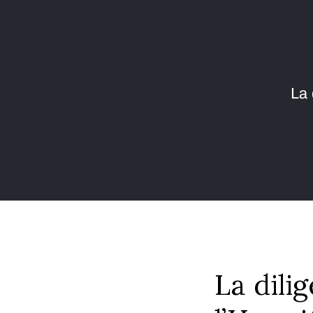
La 
La dili