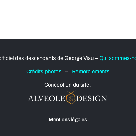
officiel des descendants de George Viau –
Qui sommes-n
Crédits photos
–
Remerciements
Conception du site :
Mentions légales