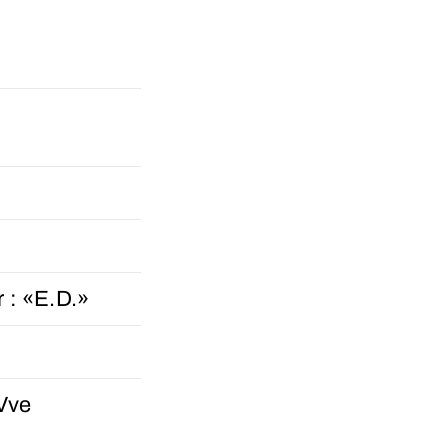
r : «E.D.»
 Vve