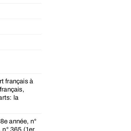
t français à
français,
rts: la
 8e année, n°
 n° 365 (1er