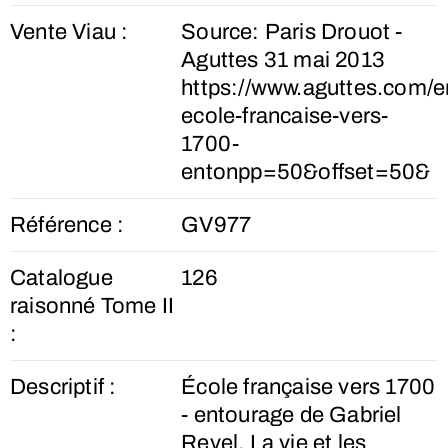
Vente Viau :
Source: Paris Drouot -
Aguttes 31 mai 2013
https://www.aguttes.com/e
ecole-francaise-vers-
1700-
entonpp=50&offset=50&
Référence :
GV977
Catalogue
126
raisonné Tome II
:
Descriptif :
École française vers 1700
- entourage de Gabriel
Revel. La vie et les