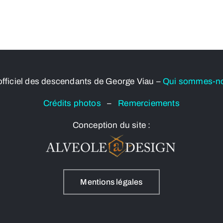
officiel des descendants de George Viau –
Qui sommes-n
Crédits photos
–
Remerciements
Conception du site :
Mentions légales