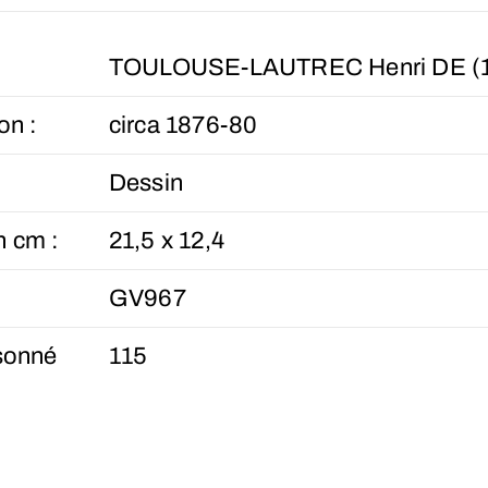
TOULOUSE-LAUTREC Henri DE (1
on :
circa 1876-80
Dessin
n cm :
21,5 x 12,4
GV967
sonné
115