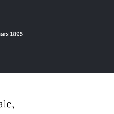
mars 1895
le,