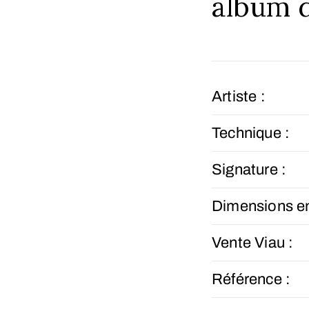
album d
Artiste :
Technique :
Signature :
Dimensions e
Vente Viau :
Référence :