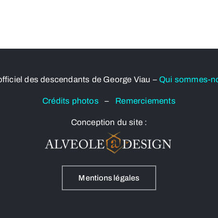
officiel des descendants de George Viau –
Qui sommes-n
Crédits photos
–
Remerciements
Conception du site :
Mentions légales