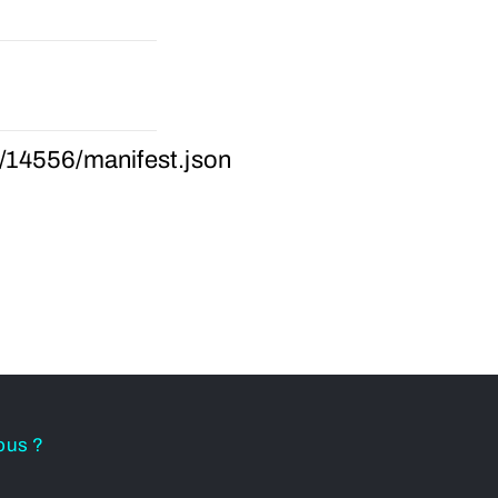
ks/14556/manifest.json
ous ?