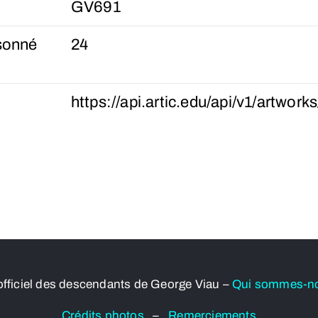
GV691
sonné
24
https://api.artic.edu/api/v1/artwor
officiel des descendants de George Viau –
Qui sommes-n
Crédits photos
–
Remerciements