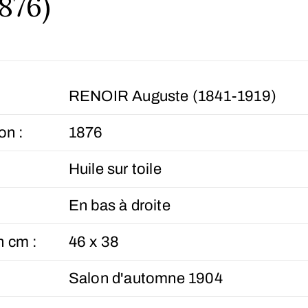
876)
RENOIR Auguste (1841-1919)
on :
1876
Huile sur toile
En bas à droite
n cm :
46 x 38
Salon d'automne 1904