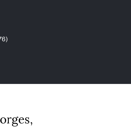
76)
eorges,