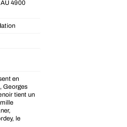
VIAU 4900
ation
sent en
e, Georges
enoir tient un
amille
ner,
rdey, le