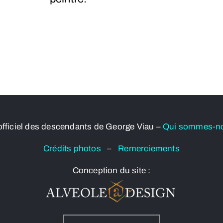
officiel des descendants de George Viau –
Qui sommes-n
Crédits photos
–
Remerciements
Conception du site :