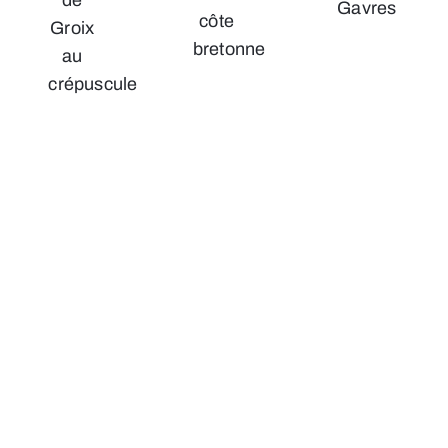
de
Gavres
côte
Groix
bretonne
au
crépuscule