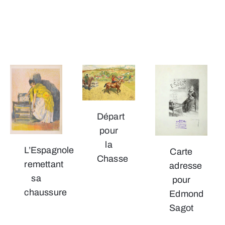
Départ
pour
la
L’Espagnole
Carte
Chasse
remettant
adresse
sa
pour
chaussure
Edmond
Sagot