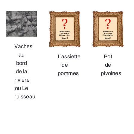
Vaches
au
L’assiette
Pot
bord
de
de
de la
pommes
pivoines
rivière
ou Le
ruisseau