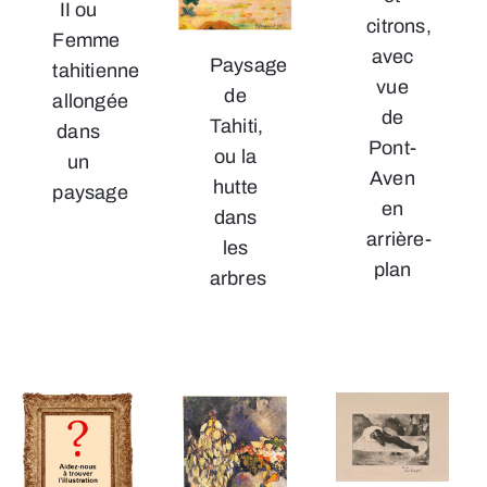
II ou
citrons,
Femme
avec
Paysage
tahitienne
vue
de
allongée
de
Tahiti,
dans
Pont-
ou la
un
Aven
hutte
paysage
en
dans
arrière-
les
plan
arbres