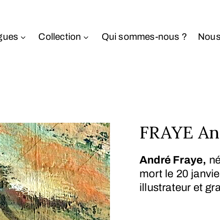
gues
Collection
Qui sommes-nous ?
Nous
FRAYE And
André Fraye,
né
mort le
20 janvi
illustrateur et gr