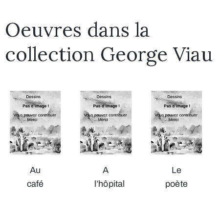
Oeuvres dans la
collection George Viau
Au
A
Le
café
l’hôpital
poète