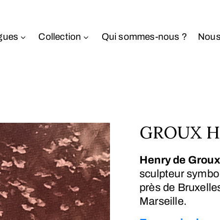
gues
Collection
Qui sommes-nous ?
Nous
GROUX He
Henry de Grou
sculpteur symbol
près de Bruxelle
Marseille.