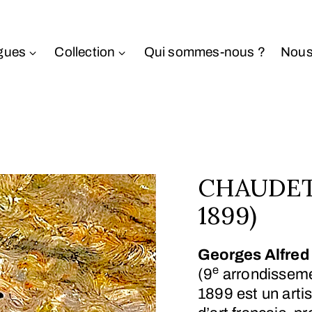
gues
Collection
Qui sommes-nous ?
Nous
CHAUDET 
1899)
Georges Alfred
e
(9
arrondissemen
1899
est un arti