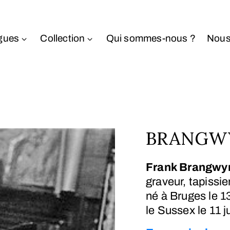
gues
Collection
Qui sommes-nous ?
Nous
BRANGWYN
Frank Brangwy
graveur, tapissie
né à Bruges le
1
le Sussex le
11 j