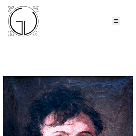
ccueil
eorge
iau
atalogues
ollection
ui
sommes-
ous ?
Nous
ontacter