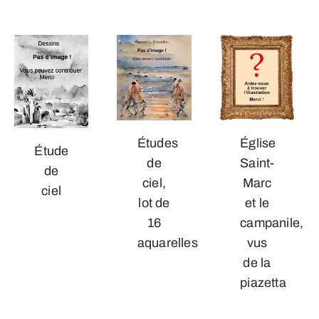
Études
Église
Étude
de
Saint-
de
ciel,
Marc
ciel
lot de
et le
16
campanile,
aquarelles
vus
de la
piazetta